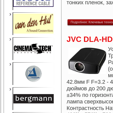
тонких пленок, з
Подробнее: Ключевые технол
JVC DLA-HD
У
Т
Р
(
м
42.8мм F F=3.2 -
дюймов до 200 дю
±34% по горизонт
лампа сверхвысо
Контрастность На