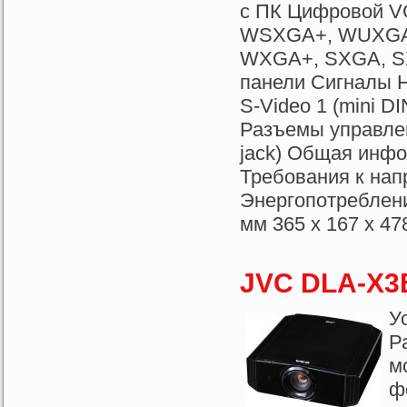
с ПК Цифровой 
WSXGA+, WUXGA 
WXGA+, SXGA, S
панели Сигналы H
S-Video 1 (mini D
Разъемы управлен
jack) Общая инфо
Требования к нап
Энергопотреблени
мм 365 x 167 x 478
JVC DLA-X3
У
Р
м
ф