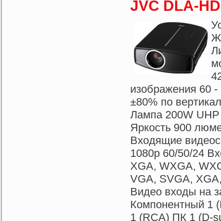
JVC DLA-HD
У
Ж
Л
м
4
изображения 60 - 
±80% по вертикал
Лампа 200W UHP (l
Яркость 900 люме
Входящие видеосиг
1080p 60/50/24 
XGA, WXGA, WXG
VGA, SVGA, XGA
Видео входы на з
Компонентный 1 (
1 (RCA) ПК 1 (D-