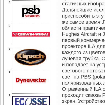
статичных изобра
Дальнейшие иссле
приспособить эту
же самое время 
области практиче
Hughes Aircraft 
первый коммерчес
проекторе ILA дл
каждого из цвето
лучевая трубка. 
и попадает на устр
светового потока
свет на PBS (polar
поляризованных л
Отраженный ILA с
проходит сквозь 
экран. Устройство