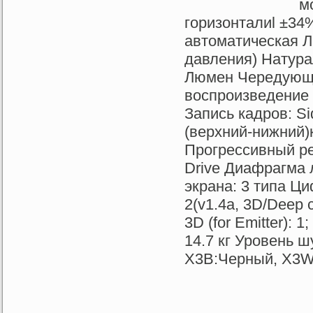
м
горизонталиl ±34
автоматическая Л
давления) Натура
Люмен Чередующе
воспроизведение 
Запись кадров: Si
(верхний-нижний)
Прогрессивный ре
Drive Диафрагма 
экрана: 3 типа Ц
2(v1.4a, 3D/Deep c
3D (for Emitter): 
14.7 кг Уровень ш
X3B:Черный, X3W