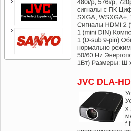
480i/p, 576i/p, 72
сигналы с ПК Ци
SXGA, WSXGA+, 
Сигналы HDMI 2 (
1 (mini DIN) Ком
1 (D-sub 9-pin) 
нормально режиме
50/60 Hz Энергоп
1Вт) Размеры: Ш x 
JVC DLA-HD
У
У
x
м
f