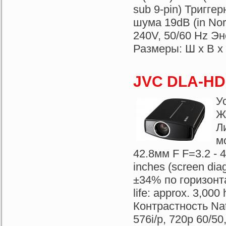
sub 9-pin) Тригге
шума 19dB (in No
240V, 50/60 Hz Э
Размеры: Ш x В x Д
JVC DLA-HD
У
Ж
Л
м
42.8мм F F=3.2 -
inches (screen di
±34% по горизонт
life: approx. 3,00
Контрастность Nat
576i/p, 720p 60/5