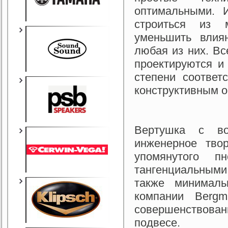
оптимальными. 
строиться из 
уменьшить влия
любая из них. В
проектируются и
степени соответ
конструктивным о
Вертушка с во
инженерное тво
упомянутого п
тангенциальными
также минималь
компании Berg
совершенствован
подвесе.