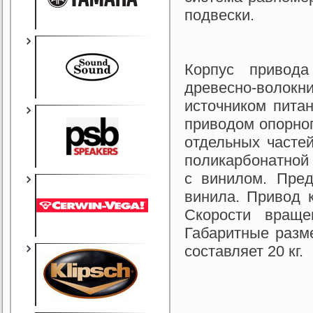
подвески.
Корпус привода
древесно-воло
источником пита
приводом опорног
отдельных часте
поликарбонатной
с винилом. Пре
винила. Привод 
Скорости вращ
Габаритные разм
составляет 20 кг.