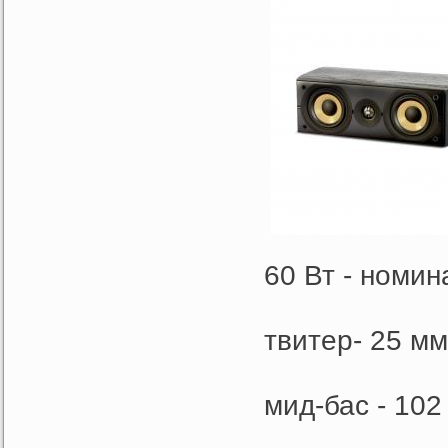
60 Вт - номи
твитер- 25 м
мид-бас - 10